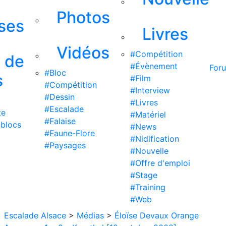
Photos
ises
Livres
Vidéos
#Compétition
s de
#Évènement
For
#Bloc
s
#Film
#Compétition
#Interview
#Dessin
#Livres
#Escalade
te
#Matériel
#Falaise
 blocs
#News
#Faune-Flore
#Nidification
#Paysages
#Nouvelle
#Offre d'emploi
#Stage
#Training
#Web
Escalade Alsace
>
Médias
>
Éloïse Devaux Orange