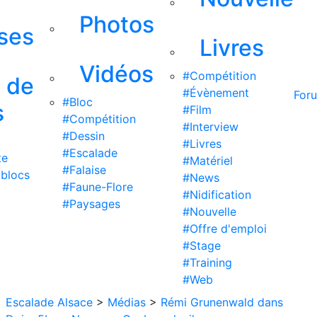
Photos
ises
Livres
Vidéos
#Compétition
s de
#Évènement
For
#Bloc
s
#Film
#Compétition
#Interview
#Dessin
#Livres
#Escalade
te
#Matériel
#Falaise
 blocs
#News
#Faune-Flore
#Nidification
#Paysages
#Nouvelle
#Offre d'emploi
#Stage
#Training
#Web
Escalade Alsace
>
Médias
>
Rémi Grunenwald dans