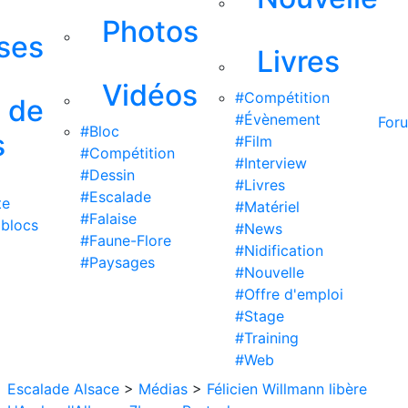
Photos
ises
Livres
Vidéos
#Compétition
s de
#Évènement
For
#Bloc
s
#Film
#Compétition
#Interview
#Dessin
#Livres
#Escalade
te
#Matériel
#Falaise
 blocs
#News
#Faune-Flore
#Nidification
#Paysages
#Nouvelle
#Offre d'emploi
#Stage
#Training
#Web
Escalade Alsace
>
Médias
>
Félicien Willmann libère