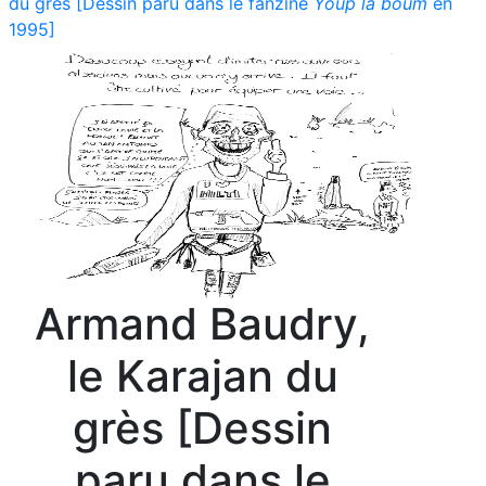
du grès [Dessin paru dans le fanzine
Youp la boum
en
1995]
Armand Baudry,
le Karajan du
grès [Dessin
paru dans le