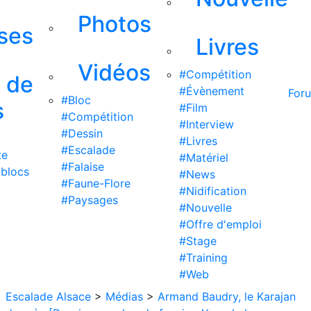
Photos
ises
Livres
Vidéos
#Compétition
s de
#Évènement
For
#Bloc
s
#Film
#Compétition
#Interview
#Dessin
#Livres
#Escalade
te
#Matériel
#Falaise
 blocs
#News
#Faune-Flore
#Nidification
#Paysages
#Nouvelle
#Offre d'emploi
#Stage
#Training
#Web
Escalade Alsace
>
Médias
>
Armand Baudry, le Karajan