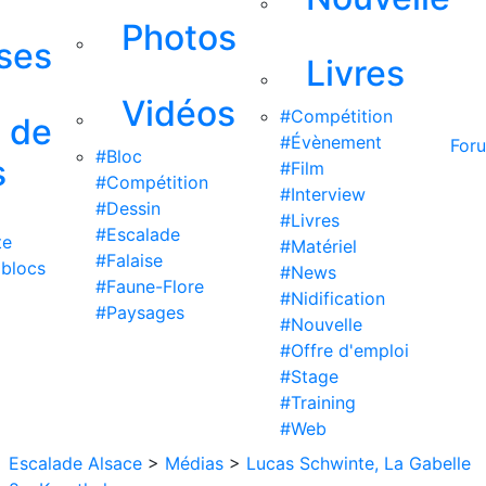
Photos
ises
Livres
Vidéos
#Compétition
s de
#Évènement
For
#Bloc
s
#Film
#Compétition
#Interview
#Dessin
#Livres
#Escalade
te
#Matériel
#Falaise
 blocs
#News
#Faune-Flore
#Nidification
#Paysages
#Nouvelle
#Offre d'emploi
#Stage
#Training
#Web
Escalade Alsace
>
Médias
>
Lucas Schwinte, La Gabelle