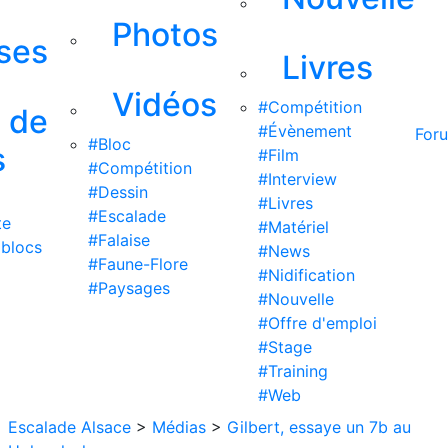
Photos
ises
Livres
Vidéos
#Compétition
s de
#Évènement
For
#Bloc
s
#Film
#Compétition
#Interview
#Dessin
#Livres
#Escalade
te
#Matériel
#Falaise
 blocs
#News
#Faune-Flore
#Nidification
#Paysages
#Nouvelle
#Offre d'emploi
#Stage
#Training
#Web
Escalade Alsace
>
Médias
>
Gilbert, essaye un 7b au