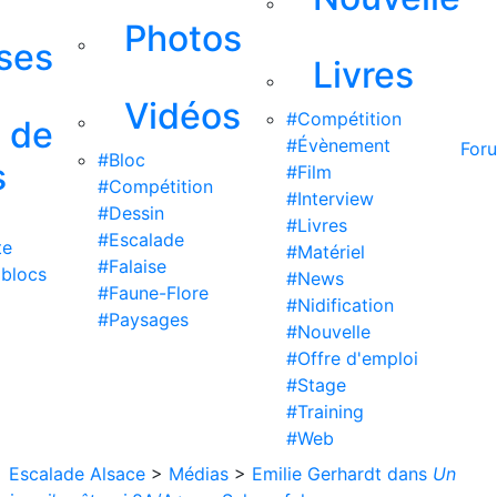
Photos
ises
Livres
Vidéos
#Compétition
s de
#Évènement
For
#Bloc
s
#Film
#Compétition
#Interview
#Dessin
#Livres
#Escalade
te
#Matériel
#Falaise
 blocs
#News
#Faune-Flore
#Nidification
#Paysages
#Nouvelle
#Offre d'emploi
#Stage
#Training
#Web
Escalade Alsace
>
Médias
>
Emilie Gerhardt dans
Un