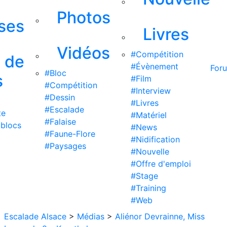
Photos
ises
Livres
Vidéos
#Compétition
s de
#Évènement
For
#Bloc
s
#Film
#Compétition
#Interview
#Dessin
#Livres
#Escalade
te
#Matériel
#Falaise
 blocs
#News
#Faune-Flore
#Nidification
#Paysages
#Nouvelle
#Offre d'emploi
#Stage
#Training
#Web
Escalade Alsace
>
Médias
>
Aliénor Devrainne, Miss