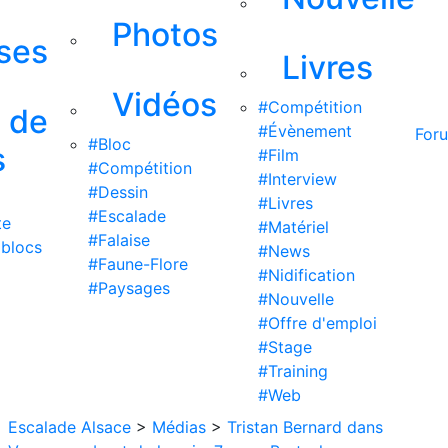
Photos
ises
Livres
Vidéos
#Compétition
s de
#Évènement
For
#Bloc
s
#Film
#Compétition
#Interview
#Dessin
#Livres
#Escalade
te
#Matériel
#Falaise
 blocs
#News
#Faune-Flore
#Nidification
#Paysages
#Nouvelle
#Offre d'emploi
#Stage
#Training
#Web
Escalade Alsace
>
Médias
>
Tristan Bernard dans