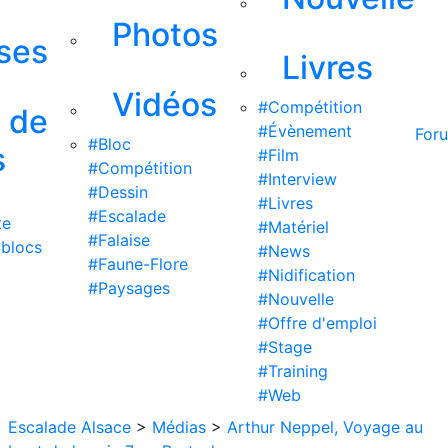
Photos
ises
Livres
Vidéos
#Compétition
s de
#Évènement
For
#Bloc
s
#Film
#Compétition
#Interview
#Dessin
#Livres
#Escalade
te
#Matériel
#Falaise
 blocs
#News
#Faune-Flore
#Nidification
#Paysages
#Nouvelle
#Offre d'emploi
#Stage
#Training
#Web
Escalade Alsace
>
Médias
>
Arthur Neppel, Voyage au