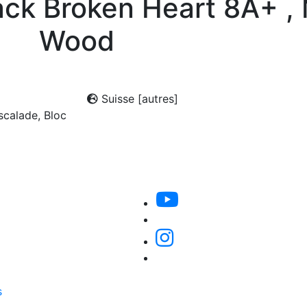
ack Broken Heart 8A+ ,
Wood
Suisse [autres]
calade, Bloc
s