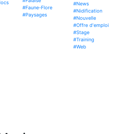
#Falaise
locs
#News
#Faune-Flore
#Nidification
#Paysages
#Nouvelle
#Offre d'emploi
#Stage
#Training
#Web