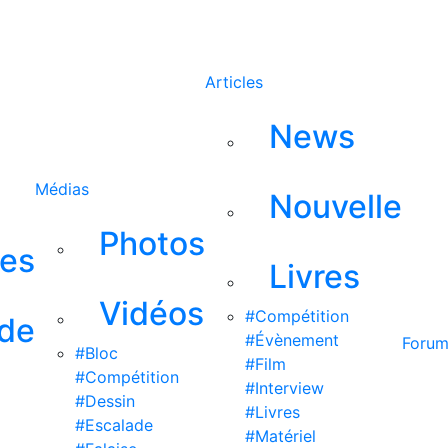
Rechercher
Articles
News
Médias
Nouvelle
Photos
ses
Livres
Vidéos
#Compétition
 de
#Évènement
Foru
#Bloc
#Film
#Compétition
#Interview
#Dessin
#Livres
#Escalade
#Matériel