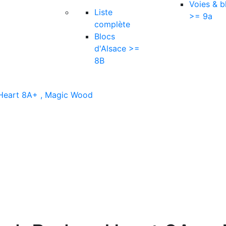
Voies & b
Liste
>= 9a
complète
Blocs
d'Alsace >=
8B
 Heart 8A+ , Magic Wood