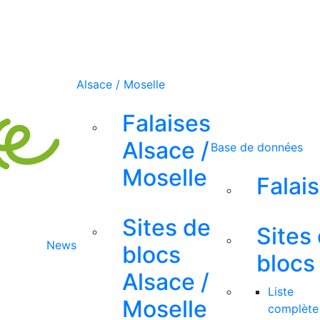
Alsace / Moselle
Falaises
Alsace /
Base de données
Moselle
Falai
Sites de
Sites
News
blocs
blocs
Alsace /
Liste
Moselle
complète