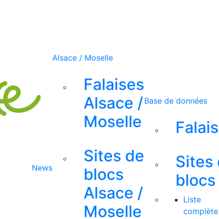
Alsace / Moselle
Falaises
Alsace /
Base de données
Moselle
Falai
Sites de
Sites
News
blocs
blocs
Alsace /
Liste
Moselle
complète