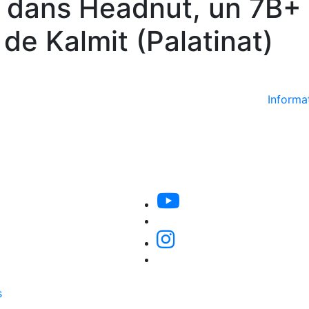
r dans Headnut, un 7B+
de Kalmit (Palatinat)
Informat
s