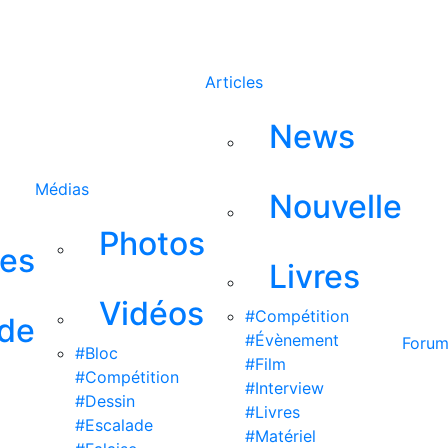
Rechercher
Articles
News
Médias
Nouvelle
Photos
ses
Livres
Vidéos
#Compétition
 de
#Évènement
Foru
#Bloc
#Film
#Compétition
#Interview
#Dessin
#Livres
#Escalade
#Matériel