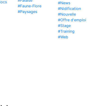
#Falaise
locs
#News
#Faune-Flore
#Nidification
#Paysages
#Nouvelle
#Offre d'emploi
#Stage
#Training
#Web