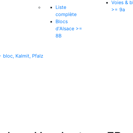
Voies & b
Liste
>= 9a
complète
Blocs
d'Alsace >=
8B
 bloc, Kalmit, Pfalz