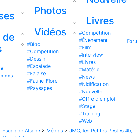
Photos
ises
Livres
Vidéos
#Compétition
s de
#Évènement
For
#Bloc
s
#Film
#Compétition
#Interview
#Dessin
#Livres
#Escalade
te
#Matériel
#Falaise
 blocs
#News
#Faune-Flore
#Nidification
#Paysages
#Nouvelle
#Offre d'emploi
#Stage
#Training
#Web
Escalade Alsace
>
Médias
>
JMC, les Petites Pestes 4b,