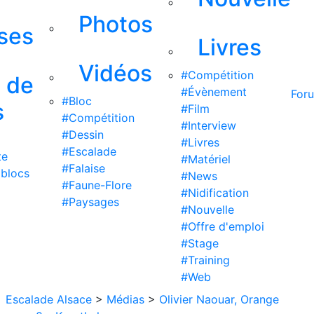
Photos
ises
Livres
Vidéos
#Compétition
s de
#Évènement
For
#Bloc
s
#Film
#Compétition
#Interview
#Dessin
#Livres
#Escalade
te
#Matériel
#Falaise
 blocs
#News
#Faune-Flore
#Nidification
#Paysages
#Nouvelle
#Offre d'emploi
#Stage
#Training
#Web
Escalade Alsace
>
Médias
>
Olivier Naouar, Orange