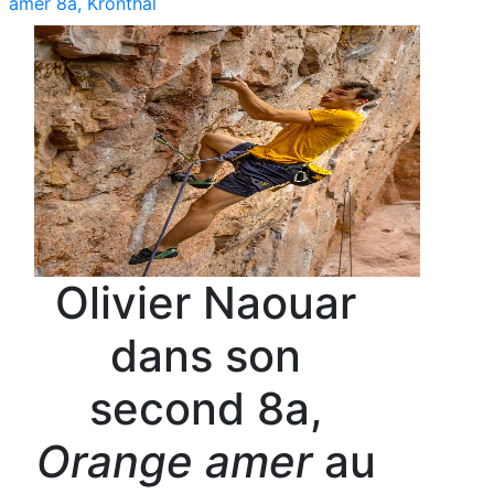
amer 8a, Kronthal
Olivier Naouar
dans son
second 8a,
Orange amer
au