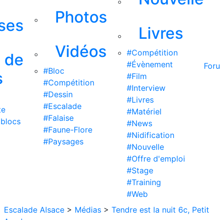
Photos
ises
Livres
Vidéos
#Compétition
s de
#Évènement
For
#Bloc
s
#Film
#Compétition
#Interview
#Dessin
#Livres
#Escalade
te
#Matériel
#Falaise
 blocs
#News
#Faune-Flore
#Nidification
#Paysages
#Nouvelle
#Offre d'emploi
#Stage
#Training
#Web
Escalade Alsace
>
Médias
>
Tendre est la nuit 6c, Petit