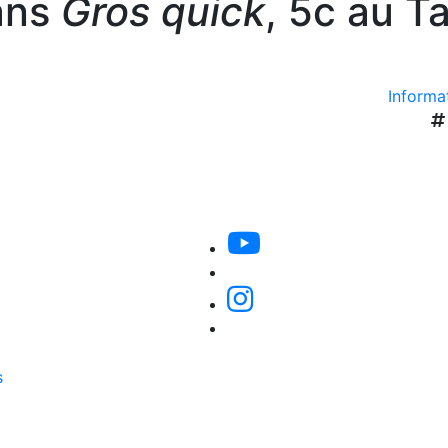
ans
Gros quick
, 5c au T
Informat
s