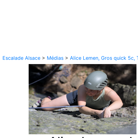
Escalade Alsace
>
Médias
>
Alice Lemen, Gros quick 5c, 