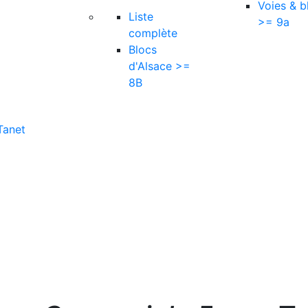
Voies & b
Liste
>= 9a
complète
Blocs
d'Alsace >=
8B
Tanet