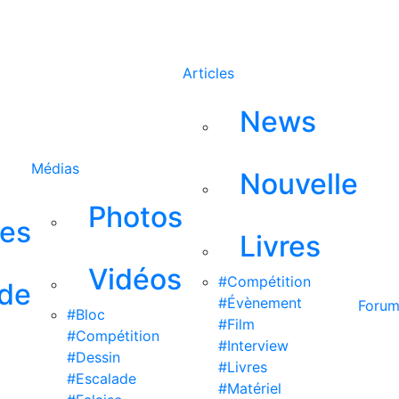
Rechercher
Articles
News
Médias
Nouvelle
Photos
ses
Livres
Vidéos
#Compétition
 de
#Évènement
Foru
#Bloc
#Film
#Compétition
#Interview
#Dessin
#Livres
#Escalade
#Matériel