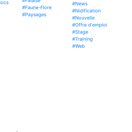
#Falaise
locs
#News
#Faune-Flore
#Nidification
#Paysages
#Nouvelle
#Offre d'emploi
#Stage
#Training
#Web