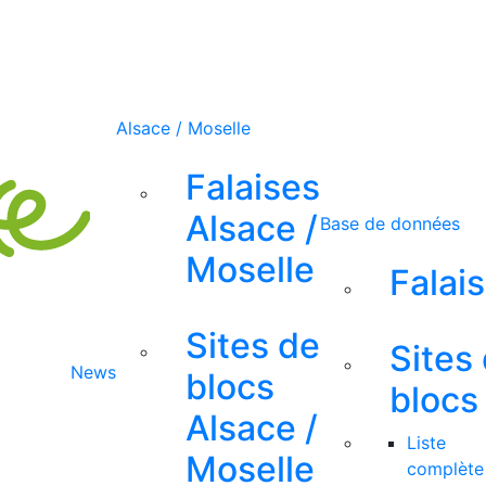
Alsace / Moselle
Falaises
Alsace /
Base de données
Moselle
Falai
Sites de
Sites
News
blocs
blocs
Alsace /
Liste
Moselle
complète