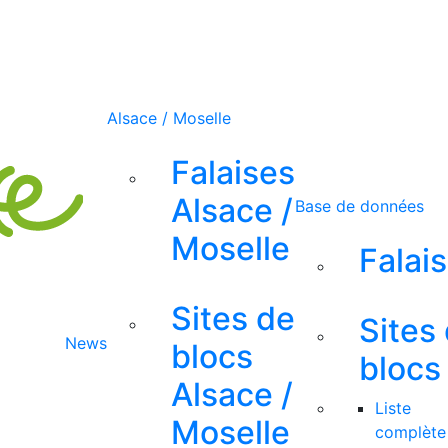
Alsace / Moselle
Falaises
Alsace /
Base de données
Moselle
Falai
Sites de
Sites
News
blocs
blocs
Alsace /
Liste
Moselle
complète