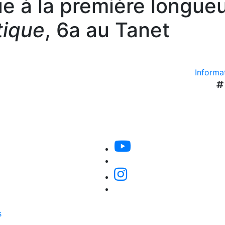
ue à la première longue
ique
, 6a au Tanet
Informat
s