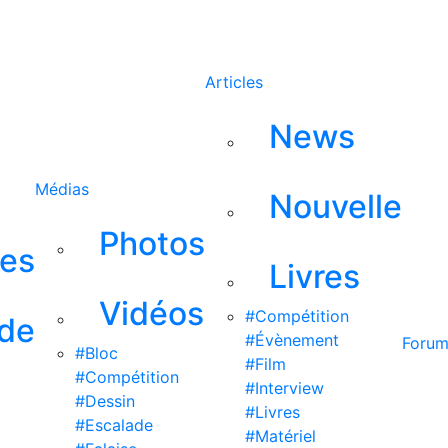
Rechercher
Articles
News
Médias
Nouvelle
Photos
ses
Livres
Vidéos
#Compétition
 de
#Évènement
Foru
#Bloc
#Film
#Compétition
#Interview
#Dessin
#Livres
#Escalade
#Matériel