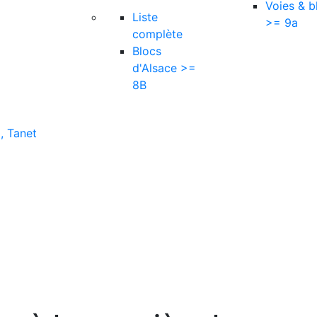
Voies & b
Liste
>= 9a
complète
Blocs
d'Alsace >=
8B
, Tanet