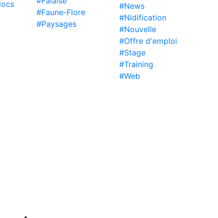
#Falaise
locs
#News
#Faune-Flore
#Nidification
#Paysages
#Nouvelle
#Offre d'emploi
#Stage
#Training
#Web