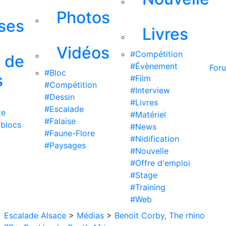
Photos
ises
Livres
Vidéos
#Compétition
s de
#Évènement
For
#Bloc
s
#Film
#Compétition
#Interview
#Dessin
#Livres
#Escalade
te
#Matériel
#Falaise
 blocs
#News
#Faune-Flore
#Nidification
#Paysages
#Nouvelle
#Offre d'emploi
#Stage
#Training
#Web
Escalade Alsace
>
Médias
>
Benoit Corby, The rhino