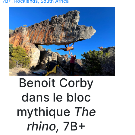
7B+, Rocklands, South Africa
Benoit Corby
dans le bloc
mythique
The
rhino,
7B+