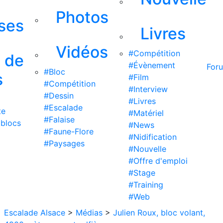
Photos
ises
Livres
Vidéos
#Compétition
s de
#Évènement
For
#Bloc
s
#Film
#Compétition
#Interview
#Dessin
#Livres
#Escalade
te
#Matériel
#Falaise
 blocs
#News
#Faune-Flore
#Nidification
#Paysages
#Nouvelle
#Offre d'emploi
#Stage
#Training
#Web
Escalade Alsace
>
Médias
>
Julien Roux, bloc volant,