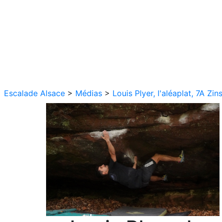
Escalade Alsace
>
Médias
>
Louis Plyer, l'aléaplat, 7A Zins