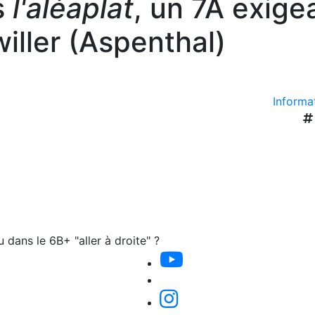
s
l'aléaplat
, un 7A exige
iller (Aspenthal)
Informat
u dans le 6B+ "aller à droite" ?