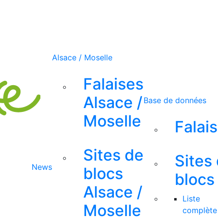
Alsace / Moselle
Falaises
Alsace /
Base de données
Moselle
Falai
Sites de
Sites
News
blocs
blocs
Alsace /
Liste
Moselle
complète