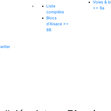
Voies & b
Liste
>= 9a
complète
Blocs
d'Alsace >=
8B
willer