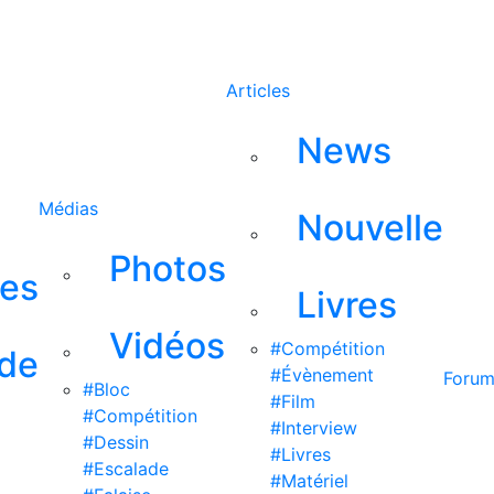
Rechercher
Articles
News
Médias
Nouvelle
Photos
ses
Livres
Vidéos
#Compétition
 de
#Évènement
Foru
#Bloc
#Film
#Compétition
#Interview
#Dessin
#Livres
#Escalade
#Matériel