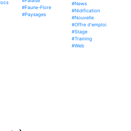
#Falaise
locs
#News
#Faune-Flore
#Nidification
#Paysages
#Nouvelle
#Offre d'emploi
#Stage
#Training
#Web