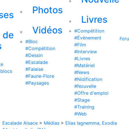
Photos
ises
Livres
Vidéos
#Compétition
s de
#Évènement
For
#Bloc
s
#Film
#Compétition
#Interview
#Dessin
#Livres
#Escalade
te
#Matériel
#Falaise
 blocs
#News
#Faune-Flore
#Nidification
#Paysages
#Nouvelle
#Offre d'emploi
#Stage
#Training
#Web
Escalade Alsace
>
Médias
>
Elias Iagnemma, Exodia