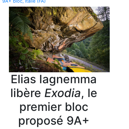
9A+ bloc, Italie (FA)
Elias Iagnemma
libère
Exodia
, le
premier bloc
proposé 9A+