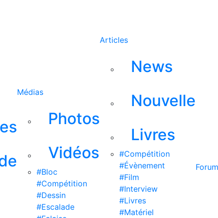
Rechercher
Articles
News
Médias
Nouvelle
Photos
ses
Livres
Vidéos
#Compétition
 de
#Évènement
Foru
#Bloc
#Film
#Compétition
#Interview
#Dessin
#Livres
#Escalade
#Matériel