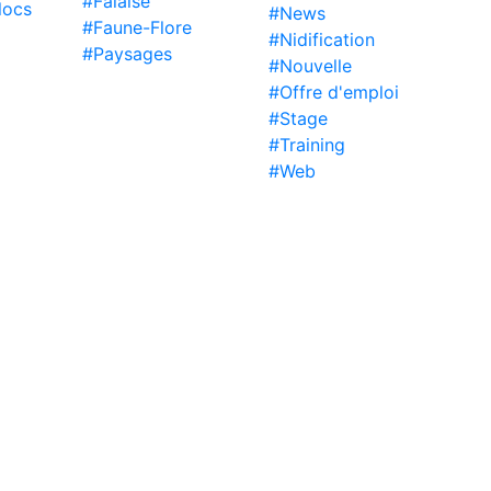
#Falaise
locs
#News
#Faune-Flore
#Nidification
#Paysages
#Nouvelle
#Offre d'emploi
#Stage
#Training
#Web