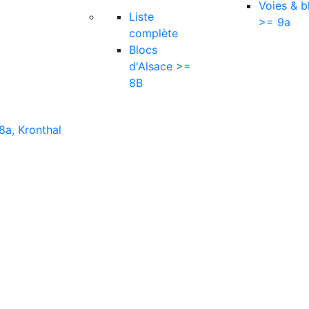
Voies & b
Liste
>= 9a
complète
Blocs
d'Alsace >=
8B
8a, Kronthal