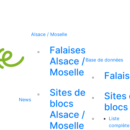
Alsace / Moselle
Falaises
Alsace /
Base de données
Moselle
Falai
Sites de
Sites
News
blocs
blocs
Alsace /
Liste
Moselle
complète