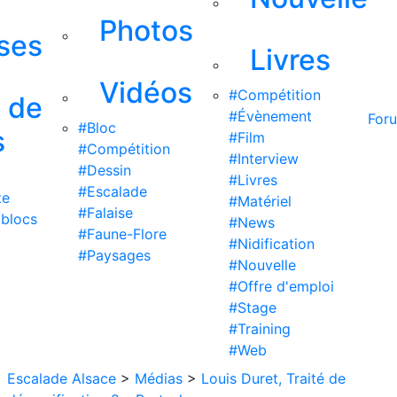
Photos
ises
Livres
Vidéos
#Compétition
s de
#Évènement
For
#Bloc
s
#Film
#Compétition
#Interview
#Dessin
#Livres
#Escalade
te
#Matériel
#Falaise
 blocs
#News
#Faune-Flore
#Nidification
#Paysages
#Nouvelle
#Offre d'emploi
#Stage
#Training
#Web
Escalade Alsace
>
Médias
>
Louis Duret, Traité de