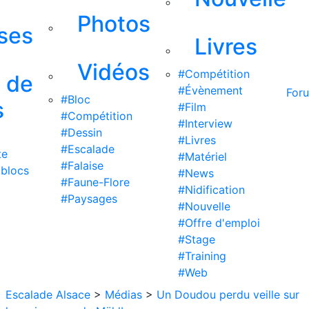
Photos
ises
Livres
Vidéos
#Compétition
s de
#Évènement
For
#Bloc
s
#Film
#Compétition
#Interview
#Dessin
#Livres
#Escalade
te
#Matériel
#Falaise
 blocs
#News
#Faune-Flore
#Nidification
#Paysages
#Nouvelle
#Offre d'emploi
#Stage
#Training
#Web
Escalade Alsace
>
Médias
>
Un Doudou perdu veille sur