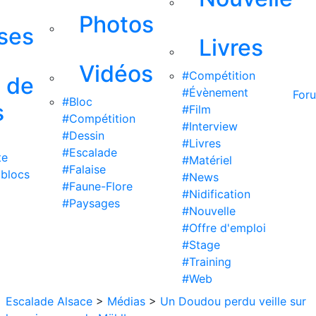
Photos
ises
Livres
Vidéos
#Compétition
s de
#Évènement
For
#Bloc
s
#Film
#Compétition
#Interview
#Dessin
#Livres
#Escalade
te
#Matériel
#Falaise
 blocs
#News
#Faune-Flore
#Nidification
#Paysages
#Nouvelle
#Offre d'emploi
#Stage
#Training
#Web
Escalade Alsace
>
Médias
>
Un Doudou perdu veille sur