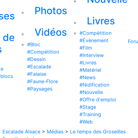
Photos
ises
Livres
Vidéos
#Compétition
s de
#Évènement
For
#Bloc
s
#Film
#Compétition
#Interview
#Dessin
#Livres
#Escalade
te
#Matériel
#Falaise
 blocs
#News
#Faune-Flore
#Nidification
#Paysages
#Nouvelle
#Offre d'emploi
#Stage
#Training
#Web
Escalade Alsace
>
Médias
>
Le temps des Groseilles