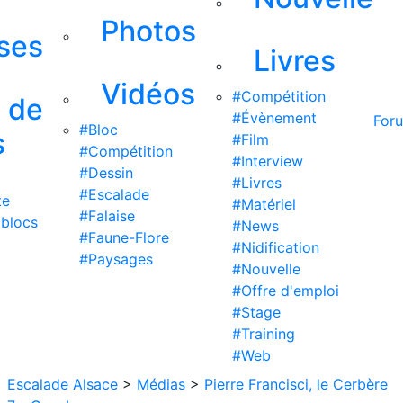
Photos
ises
Livres
Vidéos
#Compétition
s de
#Évènement
For
#Bloc
s
#Film
#Compétition
#Interview
#Dessin
#Livres
#Escalade
te
#Matériel
#Falaise
 blocs
#News
#Faune-Flore
#Nidification
#Paysages
#Nouvelle
#Offre d'emploi
#Stage
#Training
#Web
Escalade Alsace
>
Médias
>
Pierre Francisci, le Cerbère