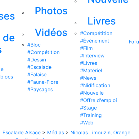
Photos
ises
Livres
Vidéos
#Compétition
s de
#Évènement
For
#Bloc
s
#Film
#Compétition
#Interview
#Dessin
#Livres
#Escalade
te
#Matériel
#Falaise
 blocs
#News
#Faune-Flore
#Nidification
#Paysages
#Nouvelle
#Offre d'emploi
#Stage
#Training
#Web
Escalade Alsace
>
Médias
>
Nicolas Limouzin, Orange