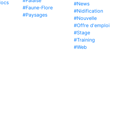
#Falaise
locs
#News
#Faune-Flore
#Nidification
#Paysages
#Nouvelle
#Offre d'emploi
#Stage
#Training
#Web