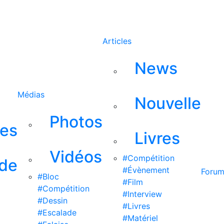
Rechercher
Articles
News
Médias
Nouvelle
Photos
ses
Livres
Vidéos
#Compétition
 de
#Évènement
Foru
#Bloc
#Film
#Compétition
#Interview
#Dessin
#Livres
#Escalade
#Matériel