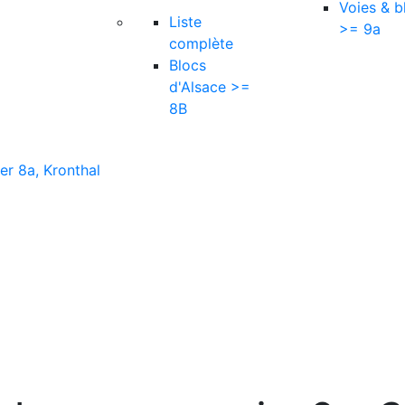
Voies & b
Liste
>= 9a
complète
Blocs
d'Alsace >=
8B
er 8a, Kronthal