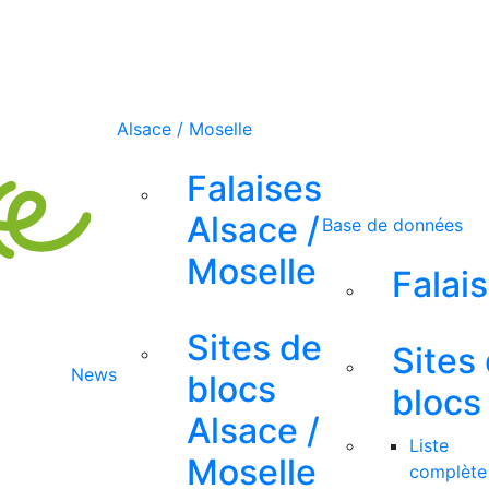
Alsace / Moselle
Falaises
Alsace /
Base de données
Moselle
Falai
Sites de
Sites
News
blocs
blocs
Alsace /
Liste
Moselle
complète