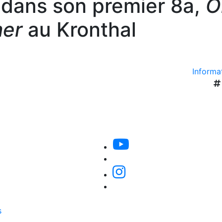
 dans son premier 8a,
O
er
au Kronthal
Informat
s