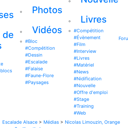
Photos
ises
Livres
Vidéos
#Compétition
s de
#Évènement
For
#Bloc
s
#Film
#Compétition
#Interview
#Dessin
#Livres
#Escalade
te
#Matériel
#Falaise
 blocs
#News
#Faune-Flore
#Nidification
#Paysages
#Nouvelle
#Offre d'emploi
#Stage
#Training
#Web
Escalade Alsace
>
Médias
>
Nicolas Limouzin, Orange