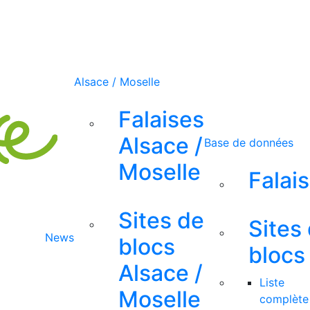
Alsace / Moselle
Falaises
Alsace /
Base de données
Moselle
Falai
Sites de
Sites
News
blocs
blocs
Alsace /
Liste
Moselle
complète