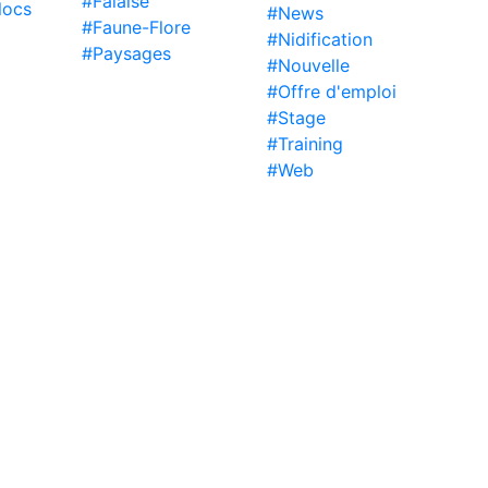
#Falaise
locs
#News
#Faune-Flore
#Nidification
#Paysages
#Nouvelle
#Offre d'emploi
#Stage
#Training
#Web