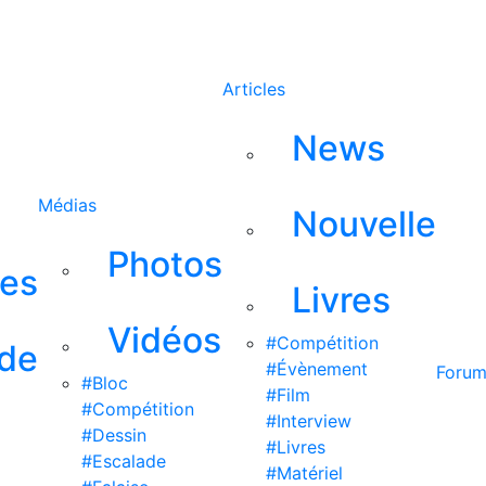
Rechercher
Articles
News
Médias
Nouvelle
Photos
ses
Livres
Vidéos
#Compétition
 de
#Évènement
Foru
#Bloc
#Film
#Compétition
#Interview
#Dessin
#Livres
#Escalade
#Matériel