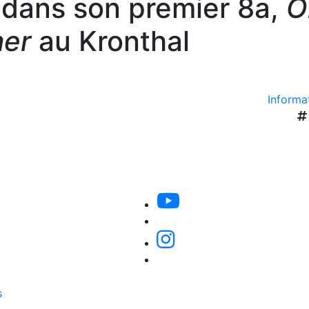
 dans son premier 8a,
O
er
au Kronthal
Informat
s