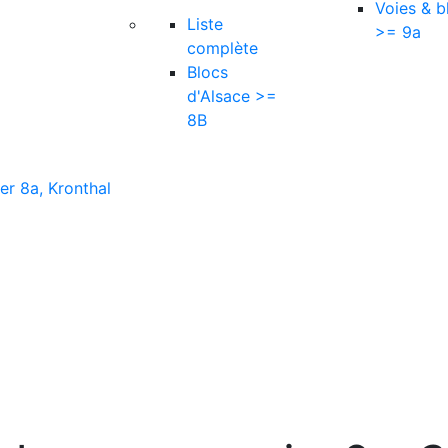
Voies & b
Liste
>= 9a
complète
Blocs
d'Alsace >=
8B
er 8a, Kronthal