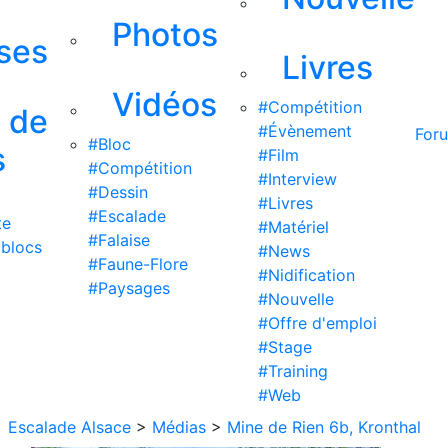
Photos
ises
Livres
Vidéos
#Compétition
s de
#Évènement
For
#Bloc
s
#Film
#Compétition
#Interview
#Dessin
#Livres
#Escalade
te
#Matériel
#Falaise
 blocs
#News
#Faune-Flore
#Nidification
#Paysages
#Nouvelle
#Offre d'emploi
#Stage
#Training
#Web
Escalade Alsace
>
Médias
>
Mine de Rien 6b, Kronthal