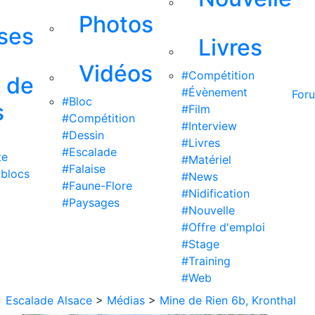
Photos
ises
Livres
Vidéos
#Compétition
s de
#Évènement
For
#Bloc
s
#Film
#Compétition
#Interview
#Dessin
#Livres
#Escalade
te
#Matériel
#Falaise
 blocs
#News
#Faune-Flore
#Nidification
#Paysages
#Nouvelle
#Offre d'emploi
#Stage
#Training
#Web
Escalade Alsace
>
Médias
>
Mine de Rien 6b, Kronthal