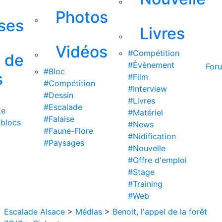
Photos
ises
Livres
Vidéos
#Compétition
s de
#Évènement
For
#Bloc
s
#Film
#Compétition
#Interview
#Dessin
#Livres
#Escalade
te
#Matériel
#Falaise
 blocs
#News
#Faune-Flore
#Nidification
#Paysages
#Nouvelle
#Offre d'emploi
#Stage
#Training
#Web
Escalade Alsace
>
Médias
>
Benoit, l'appel de la forêt