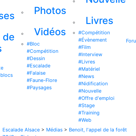
Photos
ises
Livres
Vidéos
#Compétition
s de
#Évènement
For
#Bloc
s
#Film
#Compétition
#Interview
#Dessin
#Livres
#Escalade
te
#Matériel
#Falaise
 blocs
#News
#Faune-Flore
#Nidification
#Paysages
#Nouvelle
#Offre d'emploi
#Stage
#Training
#Web
Escalade Alsace
>
Médias
>
Benoit, l'appel de la forêt