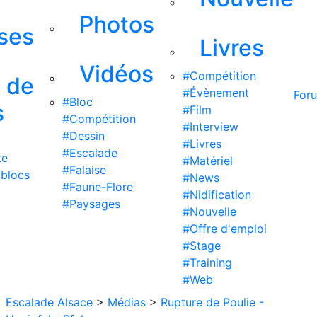
Photos
ises
Livres
Vidéos
#Compétition
s de
#Évènement
For
#Bloc
s
#Film
#Compétition
#Interview
#Dessin
#Livres
#Escalade
te
#Matériel
#Falaise
 blocs
#News
#Faune-Flore
#Nidification
#Paysages
#Nouvelle
#Offre d'emploi
#Stage
#Training
#Web
Escalade Alsace
>
Médias
>
Rupture de Poulie -