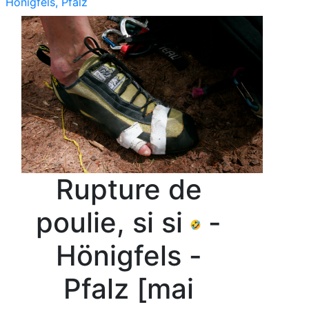
Honigfels, Pfalz
Rupture de
poulie, si si
-
Hönigfels -
Pfalz [mai