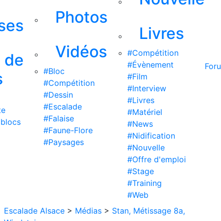
Photos
ises
Livres
Vidéos
#Compétition
s de
#Évènement
For
#Bloc
s
#Film
#Compétition
#Interview
#Dessin
#Livres
#Escalade
te
#Matériel
#Falaise
 blocs
#News
#Faune-Flore
#Nidification
#Paysages
#Nouvelle
#Offre d'emploi
#Stage
#Training
#Web
Escalade Alsace
>
Médias
>
Stan, Métissage 8a,