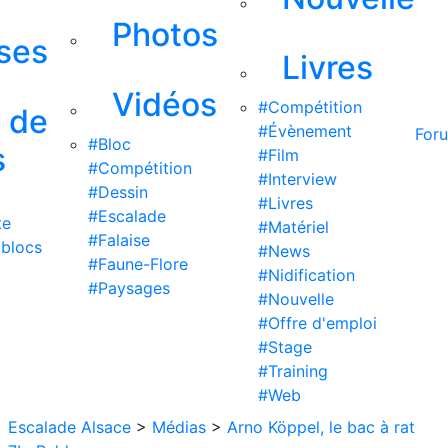
Photos
ises
Livres
Vidéos
#Compétition
s de
#Évènement
For
#Bloc
s
#Film
#Compétition
#Interview
#Dessin
#Livres
#Escalade
te
#Matériel
#Falaise
 blocs
#News
#Faune-Flore
#Nidification
#Paysages
#Nouvelle
#Offre d'emploi
#Stage
#Training
#Web
Escalade Alsace
>
Médias
>
Arno Köppel, le bac à rat