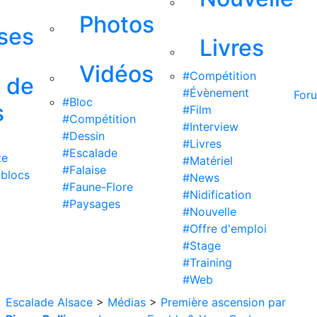
Photos
ises
Livres
Vidéos
#Compétition
s de
#Évènement
For
#Bloc
s
#Film
#Compétition
#Interview
#Dessin
#Livres
#Escalade
te
#Matériel
#Falaise
 blocs
#News
#Faune-Flore
#Nidification
#Paysages
#Nouvelle
#Offre d'emploi
#Stage
#Training
#Web
Escalade Alsace
>
Médias
>
Première ascension par