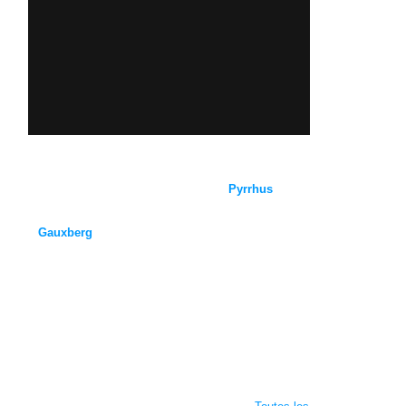
Pierre Bollinger
dans la première de
Pyrrhus
, 9a au
Gauxberg
. La voie peut-être décomposée comme
suit : Un GROS 8b de seulement 6 mètres,
directement suivi d'un 8A bloc de 3 mouvements.
Après un repos très "
relatif
", il faut encore passer par