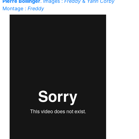
Pierre Bollinger
. Images :
Freddy
&
Yann Corby
Montage :
Freddy