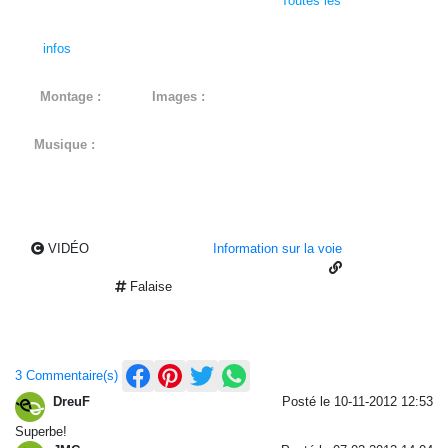
une section en 7B avec un pas aléatoire...
Toutes les
infos
concernant la voie et la première ascension.
Montage :
Freddy
Images :
Freddy & Yann Corby
Musique :
Eric Serra - Rescue in a Wreck (Le Grand
Bleu)
VIDÉO
Information sur la voie
Falaise
3 Commentaire(s)
DreuF
Posté le 10-11-2012 12:53
Superbe!