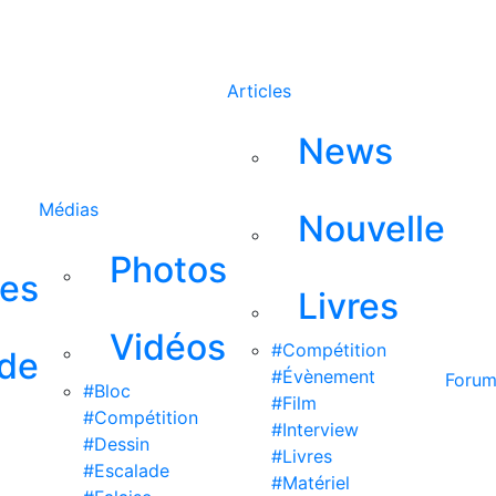
Rechercher
Articles
News
Médias
Nouvelle
Photos
ses
Livres
Vidéos
#Compétition
 de
#Évènement
Foru
#Bloc
#Film
#Compétition
#Interview
#Dessin
#Livres
#Escalade
#Matériel