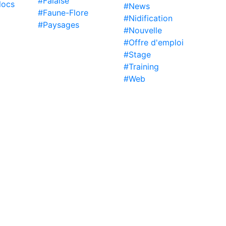
#Falaise
locs
#News
#Faune-Flore
#Nidification
#Paysages
#Nouvelle
#Offre d'emploi
#Stage
#Training
#Web