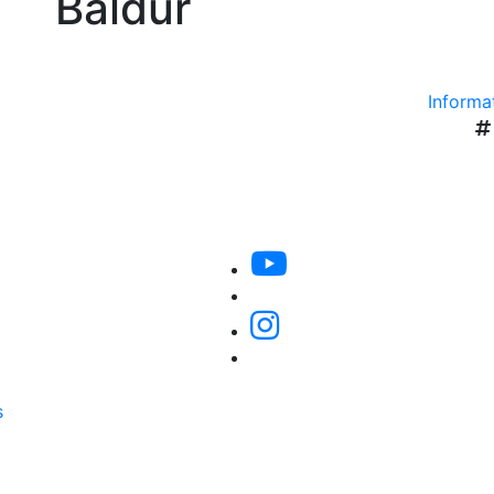
Baldur
Informat
s