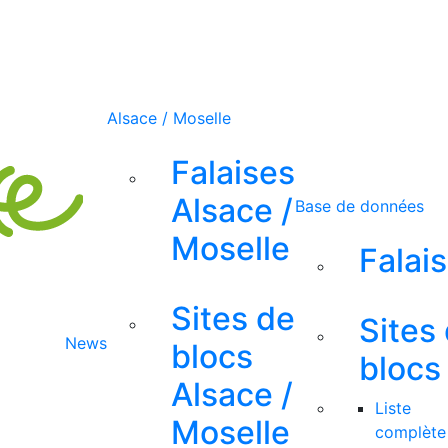
Alsace / Moselle
Falaises
Alsace /
Base de données
Moselle
Falai
Sites de
Sites
News
blocs
blocs
Alsace /
Liste
Moselle
complète