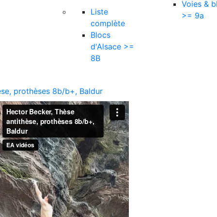
Voies & b
Liste
>= 9a
complète
Blocs
d'Alsace >=
8B
èse, prothèses 8b/b+, Baldur