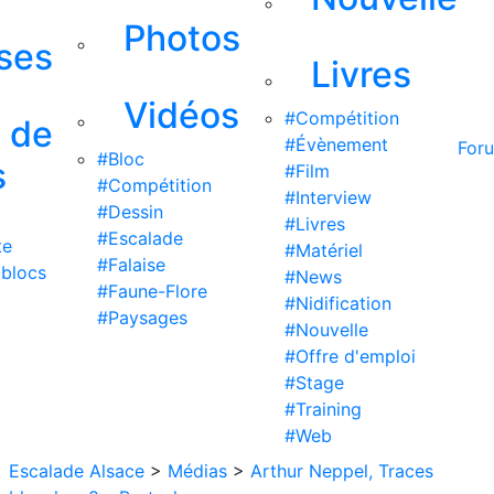
Photos
ises
Livres
Vidéos
#Compétition
s de
#Évènement
For
#Bloc
s
#Film
#Compétition
#Interview
#Dessin
#Livres
#Escalade
te
#Matériel
#Falaise
 blocs
#News
#Faune-Flore
#Nidification
#Paysages
#Nouvelle
#Offre d'emploi
#Stage
#Training
#Web
Escalade Alsace
>
Médias
>
Arthur Neppel, Traces