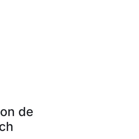
ion de
sch