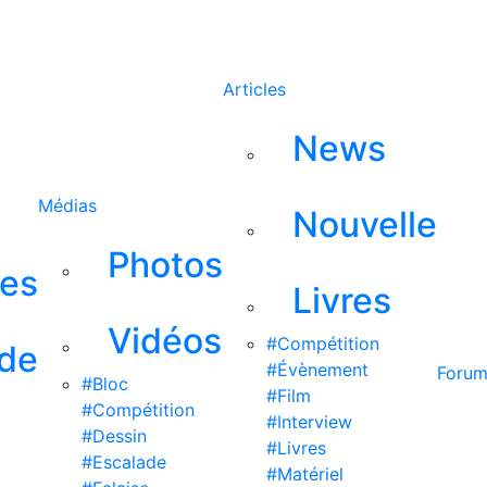
Rechercher
Articles
News
Médias
Nouvelle
Photos
ses
Livres
Vidéos
#Compétition
 de
#Évènement
Foru
#Bloc
#Film
#Compétition
#Interview
#Dessin
#Livres
#Escalade
#Matériel