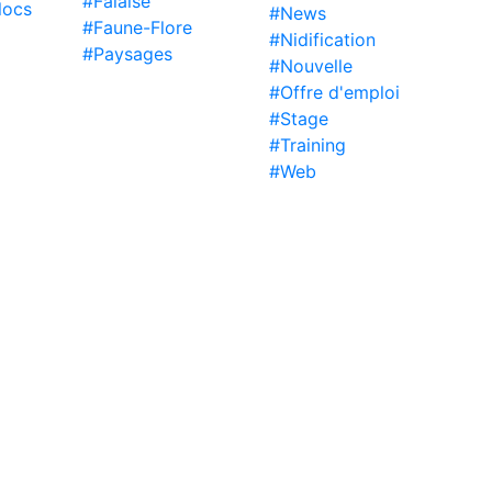
#Falaise
locs
#News
#Faune-Flore
#Nidification
#Paysages
#Nouvelle
#Offre d'emploi
#Stage
#Training
#Web