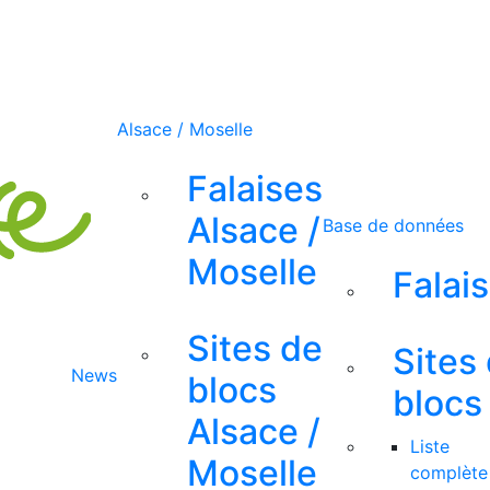
Alsace / Moselle
Falaises
Alsace /
Base de données
Moselle
Falai
Sites de
Sites
News
blocs
blocs
Alsace /
Liste
Moselle
complète