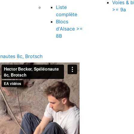
Voies & b
Liste
>= 9a
complète
Blocs
d'Alsace >=
8B
nautes 8c, Brotsch