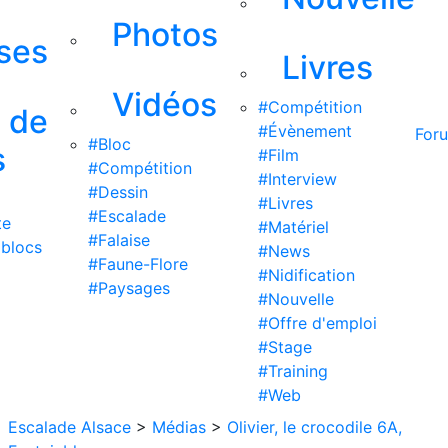
Photos
ises
Livres
Vidéos
#Compétition
s de
#Évènement
For
#Bloc
s
#Film
#Compétition
#Interview
#Dessin
#Livres
#Escalade
te
#Matériel
#Falaise
 blocs
#News
#Faune-Flore
#Nidification
#Paysages
#Nouvelle
#Offre d'emploi
#Stage
#Training
#Web
Escalade Alsace
>
Médias
>
Olivier, le crocodile 6A,