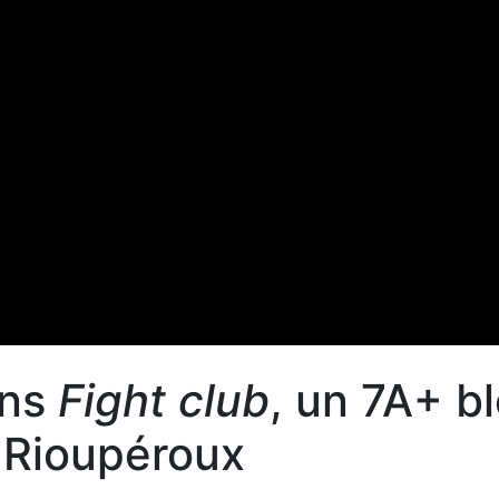
ans
Fight club
, un 7A+ b
Rioupéroux