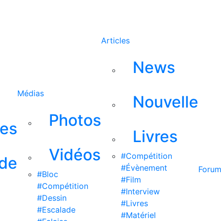
Rechercher
Articles
News
Médias
Nouvelle
Photos
ses
Livres
Vidéos
#Compétition
 de
#Évènement
Foru
#Bloc
#Film
#Compétition
#Interview
#Dessin
#Livres
#Escalade
#Matériel