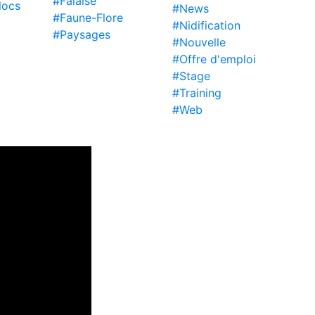
#Falaise
locs
#News
#Faune-Flore
#Nidification
#Paysages
#Nouvelle
#Offre d'emploi
#Stage
#Training
#Web