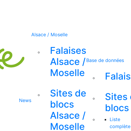
Alsace / Moselle
Falaises
Alsace /
Base de données
Moselle
Falai
Sites de
Sites
News
blocs
blocs
Alsace /
Liste
Moselle
complète