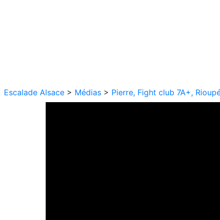
Escalade Alsace
>
Médias
>
Pierre, Fight club 7A+, Rioup