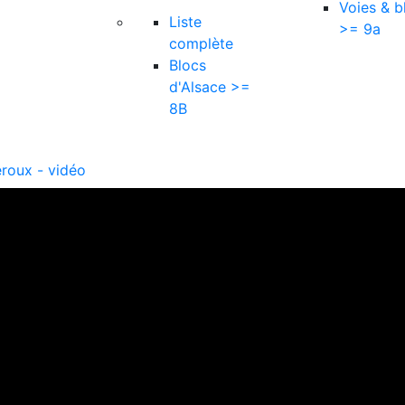
Voies & b
Liste
>= 9a
complète
Blocs
d'Alsace >=
8B
éroux - vidéo