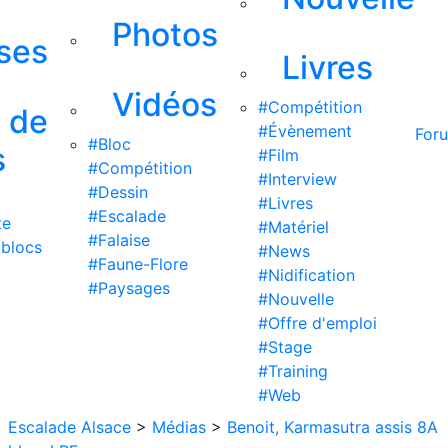
Photos
ises
Livres
Vidéos
#Compétition
s de
#Évènement
For
#Bloc
s
#Film
#Compétition
#Interview
#Dessin
#Livres
#Escalade
te
#Matériel
#Falaise
 blocs
#News
#Faune-Flore
#Nidification
#Paysages
#Nouvelle
#Offre d'emploi
#Stage
#Training
#Web
Escalade Alsace
>
Médias
>
Benoit, Karmasutra assis 8A