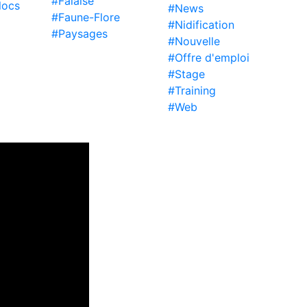
#Falaise
locs
#News
#Faune-Flore
#Nidification
#Paysages
#Nouvelle
#Offre d'emploi
#Stage
#Training
#Web