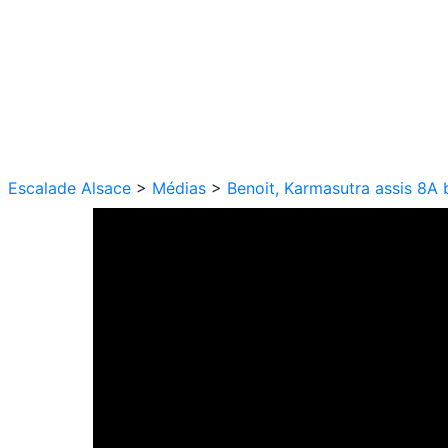
Escalade Alsace
>
Médias
>
Benoit, Karmasutra assis 8A 