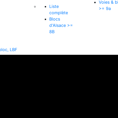
Voies & b
Liste
>= 9a
complète
Blocs
d'Alsace >=
8B
bloc, LBF