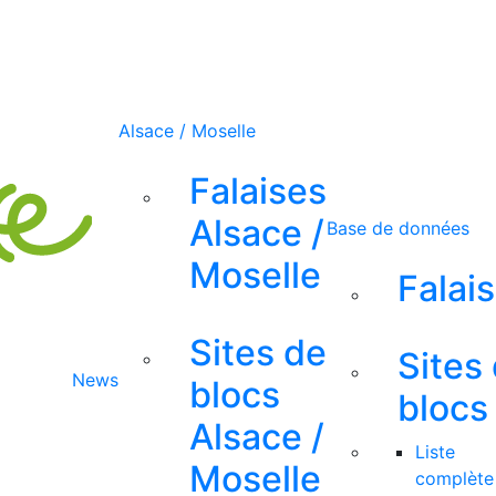
Alsace / Moselle
Falaises
Alsace /
Base de données
Moselle
Falai
Sites de
Sites
News
blocs
blocs
Alsace /
Liste
Moselle
complète