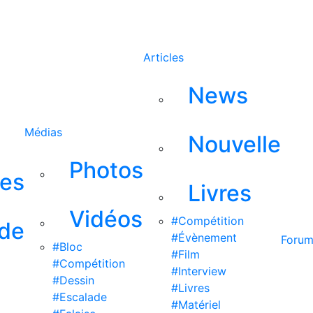
Rechercher
Articles
News
Médias
Nouvelle
Photos
ses
Livres
Vidéos
#Compétition
 de
#Évènement
Foru
#Bloc
#Film
#Compétition
#Interview
#Dessin
#Livres
#Escalade
#Matériel