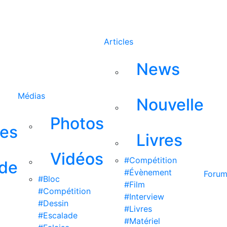
Rechercher
Articles
News
Médias
Nouvelle
Photos
ses
Livres
Vidéos
#Compétition
 de
#Évènement
Foru
#Bloc
#Film
#Compétition
#Interview
#Dessin
#Livres
#Escalade
#Matériel