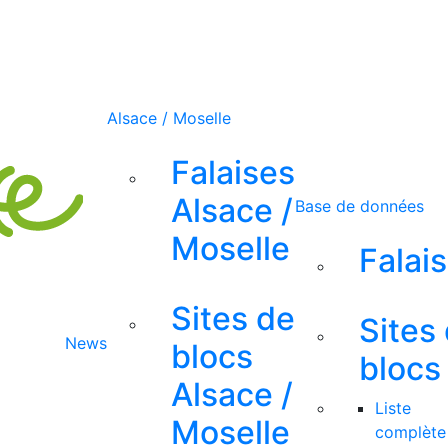
Alsace / Moselle
Falaises
Alsace /
Base de données
Moselle
Falai
Sites de
Sites
News
blocs
blocs
Alsace /
Liste
Moselle
complète