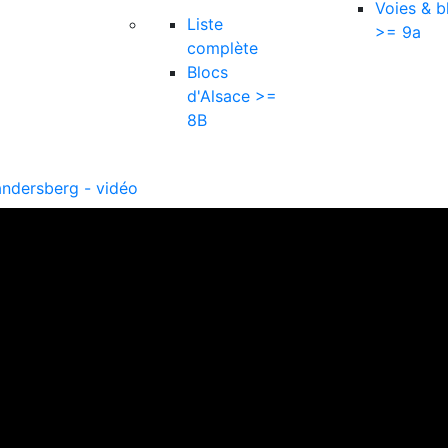
Voies & b
Liste
>= 9a
complète
Blocs
d'Alsace >=
8B
andersberg - vidéo