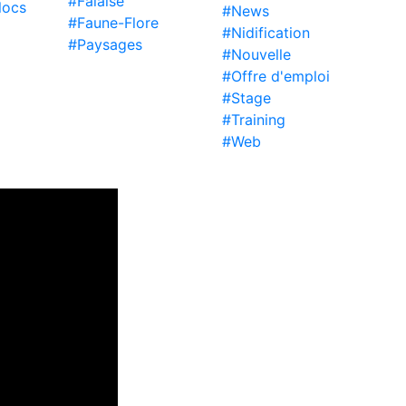
#Falaise
locs
#News
#Faune-Flore
#Nidification
#Paysages
#Nouvelle
#Offre d'emploi
#Stage
#Training
#Web