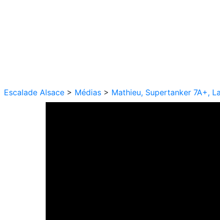
Escalade Alsace
>
Médias
>
Mathieu, Supertanker 7A+, L