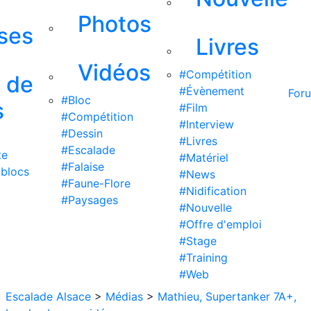
Photos
ises
Livres
Vidéos
#Compétition
s de
#Évènement
For
#Bloc
s
#Film
#Compétition
#Interview
#Dessin
#Livres
#Escalade
te
#Matériel
#Falaise
 blocs
#News
#Faune-Flore
#Nidification
#Paysages
#Nouvelle
#Offre d'emploi
#Stage
#Training
#Web
Escalade Alsace
>
Médias
>
Mathieu, Supertanker 7A+,