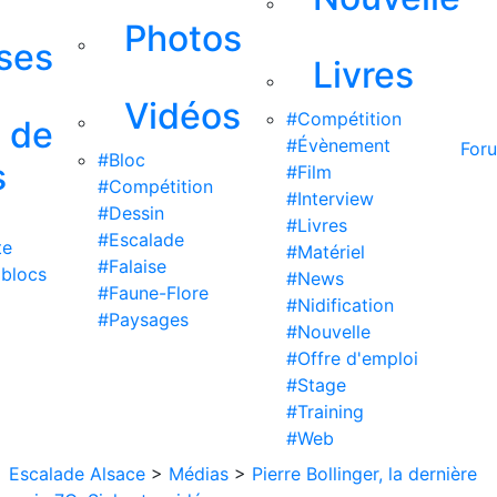
Photos
ises
Livres
Vidéos
#Compétition
s de
#Évènement
For
#Bloc
s
#Film
#Compétition
#Interview
#Dessin
#Livres
#Escalade
te
#Matériel
#Falaise
 blocs
#News
#Faune-Flore
#Nidification
#Paysages
#Nouvelle
#Offre d'emploi
#Stage
#Training
#Web
Escalade Alsace
>
Médias
>
Pierre Bollinger, la dernière