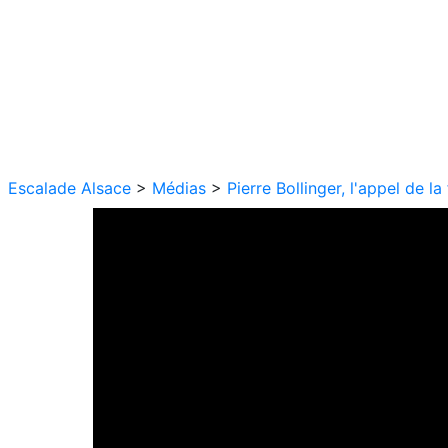
Escalade Alsace
>
Médias
>
Pierre Bollinger, l'appel de l