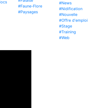
#Falaise
locs
#News
#Faune-Flore
#Nidification
#Paysages
#Nouvelle
#Offre d'emploi
#Stage
#Training
#Web