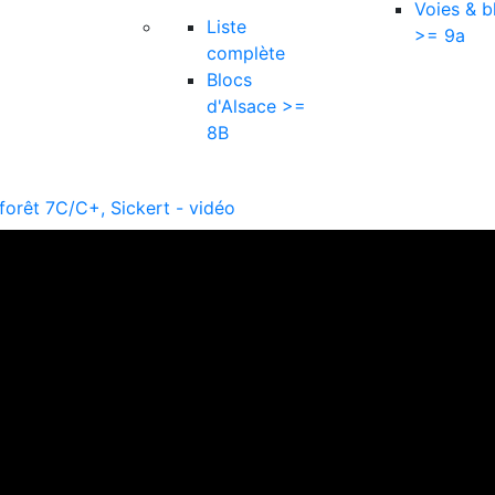
Voies & b
Liste
>= 9a
complète
Blocs
d'Alsace >=
8B
a forêt 7C/C+, Sickert - vidéo