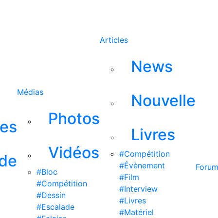
Rechercher
Articles
News
Médias
Nouvelle
Photos
ses
Livres
Vidéos
#Compétition
 de
#Évènement
Foru
#Bloc
#Film
#Compétition
#Interview
#Dessin
#Livres
#Escalade
#Matériel