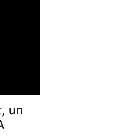
t
, un
A