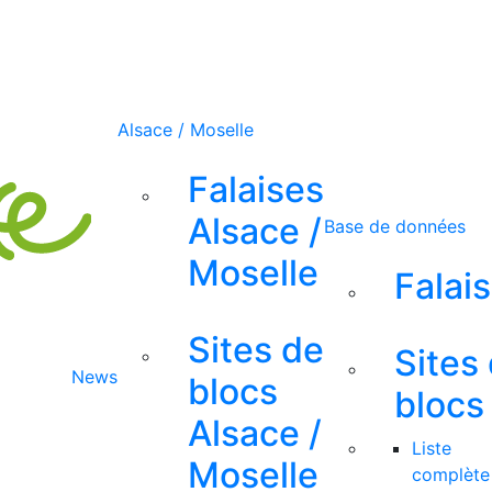
Alsace / Moselle
Falaises
Alsace /
Base de données
Moselle
Falai
Sites de
Sites
News
blocs
blocs
Alsace /
Liste
Moselle
complète